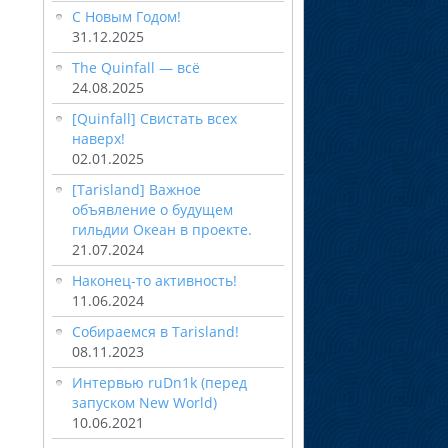
С Новым Годом!
31.12.2025
The Quinfall — всё
24.08.2025
[Quinfall] Свистать всех
наверх!
02.01.2025
[Tarisland] Важное
объявление о будущем
гильдии Океан в проекте.
21.07.2024
Наконец-то активность!
11.06.2024
Собираемся в Tarisland!
08.11.2023
Интервью ruDn1k (перед
запуском New World)
10.06.2021