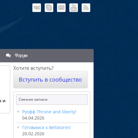
Форум
Хотите вступить?
Вступить в сообщество
Свежие записи
а и
Руофф Throne and liberty!
04.04.2026
Готовимся к Bellatores!
20.02.2026