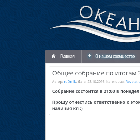
Главная
О нашем сообществе
Общее собрание по итогам ЗБ
Автор:
ruDn1k
. Дата:
23.10.2016
. Категория:
Revelati
Собрание состоится в 21:00 в понедель
Прошу отнестись ответственно к этом
наличия кп :
)