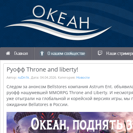
Главная
О нашем сообществе
Наши стример
Руофф Throne and liberty!
Автор:
ruDn1k
. Дата:
04.04.2026
. Категория:
Новости
Следом за анонсом Bellstores компания Astrum Ent. объявила
руофф нашумевшей MMORPG Throne and Liberty. И несмотря 
уже отыграли на глобальной и корейской версиях игры, мы п
ожидании Bellatores в России.