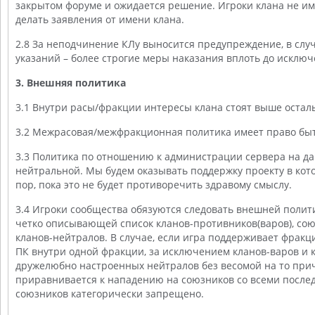
закрытом форуме и ожидается решение. Игроки клана не и
делать заявления от имени клана.
2.8 За неподчинение КЛу выносится предупреждение, в сл
указаний – более строгие меры наказания вплоть до исключ
3. Внешняя политика
3.1 Внутри расы/фракции интересы клана стоят выше остал
3.2 Межрасовая/межфракционная политика имеет право быт
3.3 Политика по отношению к администрации сервера на д
нейтральной. Мы будем оказывать поддержку проекту в кото
пор, пока это не будет противоречить здравому смыслу.
3.4 Игроки сообщества обязуются следовать внешней полит
четко описывающей список кланов-противников(варов), со
кланов-нейтралов. В случае, если игра поддерживает фракц
ПК внутри одной фракции, за исключением кланов-варов и к
дружелюбно настроенных нейтралов без весомой на то при
приравнивается к нападению на союзников со всеми посл
союзников категорически запрещено.