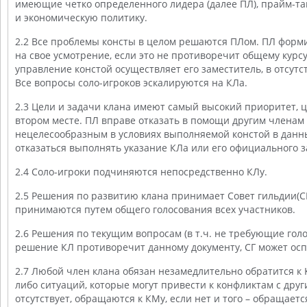
имеющие четко определенного лидера (далее ПЛ), прайм-та
и экономическую политику.
2.2 Все проблемы консты в целом решаются ПЛом. ПЛ форми
на свое усмотрение, если это не противоречит общему курсу
управление констой осуществляет его заместитель, в отсутст
Все вопросы соло-игроков эскалируются на КЛа.
2.3 Цели и задачи клана имеют самый высокий приоритет, ц
втором месте. ПЛ вправе отказать в помощи другим членам к
нецелесообразным в условиях выполняемой констой в данны
отказаться выполнять указание КЛа или его официального з
2.4 Соло-игроки подчиняются непосредственно КЛу.
2.5 Решения по развитию клана принимает Cовет гильдии(С
принимаются путем общего голосования всех участников.
2.6 Решения по текущим вопросам (в т.ч. не требующие гол
решение КЛ противоречит данному документу, СГ может осп
2.7 Любой член клана обязан незамедлительно обратится к
либо ситуаций, которые могут привести к конфликтам с друг
отсутствует, обращаются к КМу, если нет и того – обращает