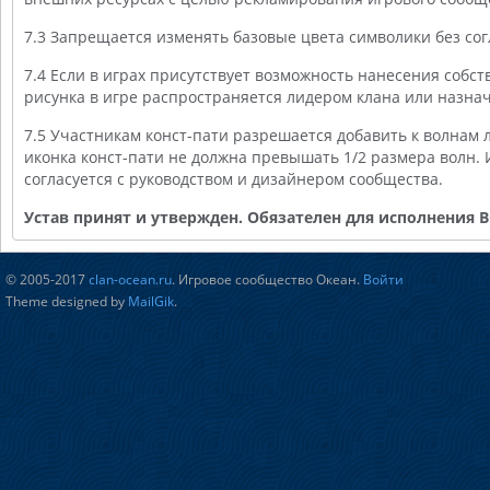
7.3 Запрещается изменять базовые цвета символики без сог
7.4 Если в играх присутствует возможность нанесения собс
рисунка в игре распространяется лидером клана или назн
7.5 Участникам конст-пати разрешается добавить к волнам л
иконка конст-пати не должна превышать 1/2 размера волн.
согласуется с руководством и дизайнером сообщества.
Устав принят и утвержден. Обязателен для исполнения
© 2005-2017
clan-ocean.ru
. Игровое сообщество Океан.
Войти
Theme designed by
MailGik
.