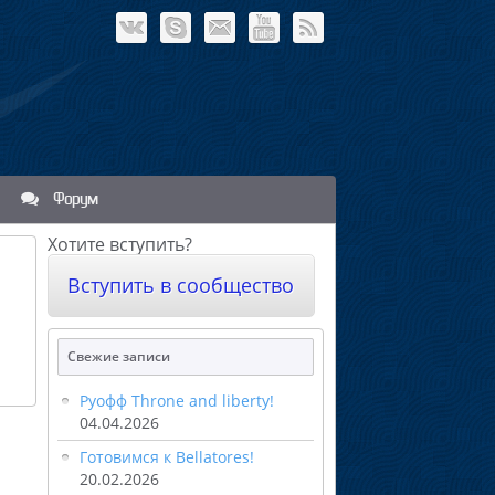
Форум
Хотите вступить?
Вступить в сообщество
Свежие записи
Руофф Throne and liberty!
04.04.2026
Готовимся к Bellatores!
20.02.2026