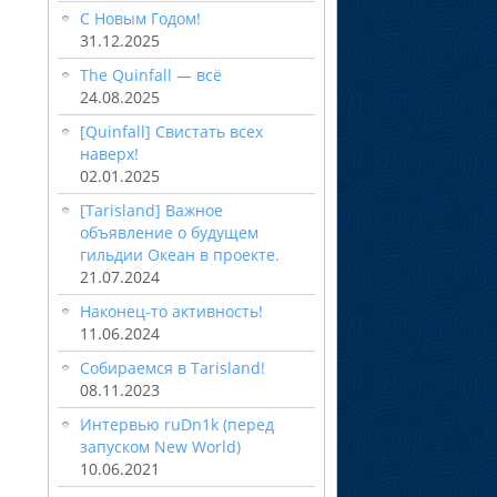
С Новым Годом!
31.12.2025
The Quinfall — всё
24.08.2025
[Quinfall] Свистать всех
наверх!
02.01.2025
[Tarisland] Важное
объявление о будущем
гильдии Океан в проекте.
21.07.2024
Наконец-то активность!
11.06.2024
Собираемся в Tarisland!
08.11.2023
Интервью ruDn1k (перед
запуском New World)
10.06.2021