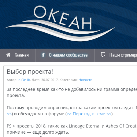
Главная
О нашем сообществе
Наши стример
Выбор проекта!
Автор:
ruDn1k
. Дата:
30.07.2017
. Категория:
Новости
За последнее время как-то не добавилось ни грамма опреде
проекта.
Поэтому проводим опросник, кто за каким проектом следит. Г
<<
) и обсуждаем на форуме (
>> Переход к теме <<
).
PS > проекты 2018, такие как Lineage Eternal и Ashes Of Cre
причине — еще долго ждать.