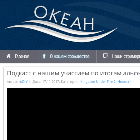
Главная
О нашем сообществе
Наши стример
Подкаст с нашим участием по итогам альф
Автор:
ruDn1k
. Дата:
17.11.2017
. Категория:
Kingdom Under Fire 2
,
Новости