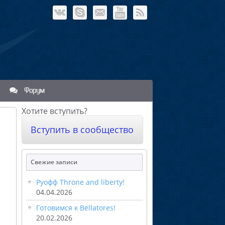
Форум
Хотите вступить?
Вступить в сообщество
Свежие записи
Руофф Throne and liberty!
04.04.2026
Готовимся к Bellatores!
20.02.2026