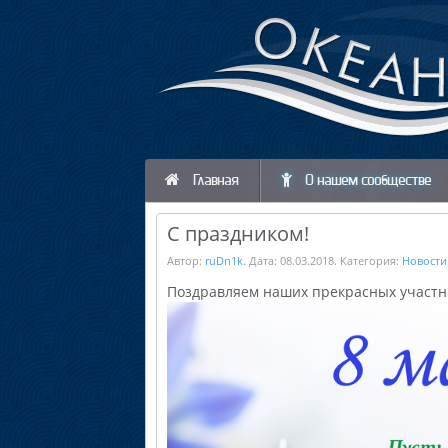
Главная
О нашем сообществе
С праздником!
Автор:
ruDn1k
. Дата:
08.03.2018
. Категория:
Новости
Поздравляем наших прекрасных участни