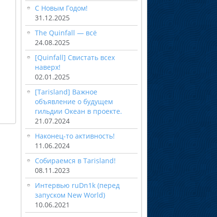
С Новым Годом!
31.12.2025
The Quinfall — всё
24.08.2025
[Quinfall] Свистать всех
наверх!
02.01.2025
[Tarisland] Важное
объявление о будущем
гильдии Океан в проекте.
21.07.2024
Наконец-то активность!
11.06.2024
Собираемся в Tarisland!
08.11.2023
Интервью ruDn1k (перед
запуском New World)
10.06.2021