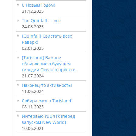
С Новым Годом!
31.12.2025
The Quinfall — всё
24.08.2025
[Quinfall] Свистать всех
наверх!
02.01.2025
[Tarisland] Важное
объявление о будущем
гильдии Океан в проекте.
21.07.2024
Наконец-то активность!
11.06.2024
Собираемся в Tarisland!
08.11.2023
Интервью ruDn1k (перед
запуском New World)
10.06.2021