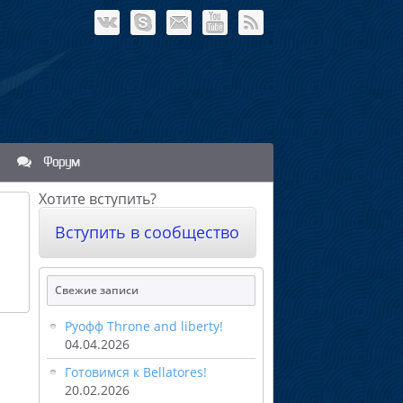
Форум
Хотите вступить?
Вступить в сообщество
Свежие записи
Руофф Throne and liberty!
04.04.2026
Готовимся к Bellatores!
20.02.2026