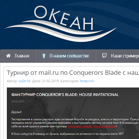
Главная
О нашем сообществе
Наши стример
Турнир от mail.ru по Conquerors Blade с н
Автор:
ruDn1k
. Дата:
21.02.2019
. Категория:
Новости