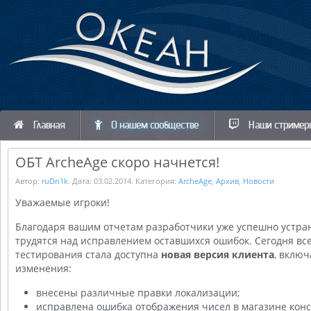
Главная
О нашем сообществе
Наши стример
ОБТ ArcheAge скоро начнется!
Автор:
ruDn1k
. Дата:
03.02.2014
. Категория:
ArcheAge
,
Архив
,
Новости
Уважаемые игроки!
Благодаря вашим отчетам разработчики уже успешно устра
трудятся над исправлением оставшихся ошибок. Сегодня вс
тестирования стала доступна
новая версия клиента
, вклю
изменения:
внесены различные правки локализации;
исправлена ошибка отображения чисел в магазине конс