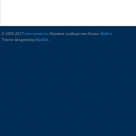
© 2005-2017
clan-ocean.ru
. Игровое сообщество Океан.
Войти
Theme designed by
MailGik
.