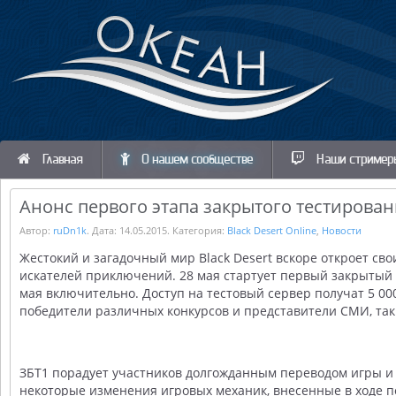
Главная
О нашем сообществе
Наши стример
Анонс первого этапа закрытого тестировани
Автор:
ruDn1k
. Дата:
14.05.2015
. Категория:
Black Desert Online
,
Новости
Жестокий и загадочный мир Black Desert вскоре откроет сво
искателей приключений. 28 мая стартует первый закрытый б
мая включительно. Доступ на тестовый сервер получат 5 000
победители различных конкурсов и представители СМИ, так
ЗБТ1 порадует участников долгожданным переводом игры и
некоторые изменения игровых механик, внесенные в ходе п