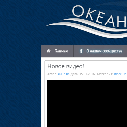
Главная
О нашем сообществе
Новое видео!
Автор:
ruDn1k
. Дата:
15.01.2016
. Категория:
Black De