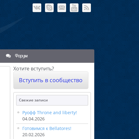
Форум
Хотите вступить?
Вступить в сообщество
Свежие записи
Руофф Throne and liberty!
04.04.2026
Готовимся к Bellatores!
20.02.2026