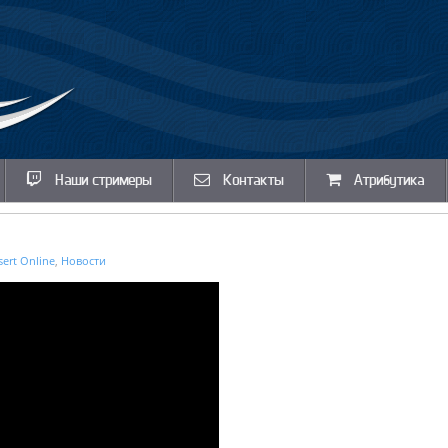
Наши стримеры
Контакты
Атрибутика
sert Online
,
Новости