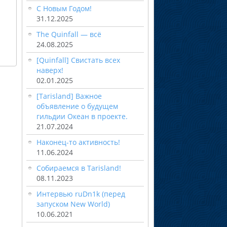
С Новым Годом!
31.12.2025
The Quinfall — всё
24.08.2025
[Quinfall] Свистать всех
наверх!
02.01.2025
[Tarisland] Важное
объявление о будущем
гильдии Океан в проекте.
21.07.2024
Наконец-то активность!
11.06.2024
Собираемся в Tarisland!
08.11.2023
Интервью ruDn1k (перед
запуском New World)
10.06.2021