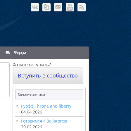
Форум
Хотите вступить?
Вступить в сообщество
Свежие записи
Руофф Throne and liberty!
04.04.2026
Готовимся к Bellatores!
20.02.2026