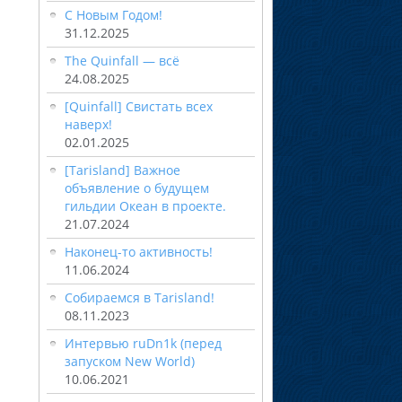
С Новым Годом!
31.12.2025
The Quinfall — всё
24.08.2025
[Quinfall] Свистать всех
наверх!
02.01.2025
[Tarisland] Важное
объявление о будущем
гильдии Океан в проекте.
21.07.2024
Наконец-то активность!
11.06.2024
Собираемся в Tarisland!
08.11.2023
Интервью ruDn1k (перед
запуском New World)
10.06.2021