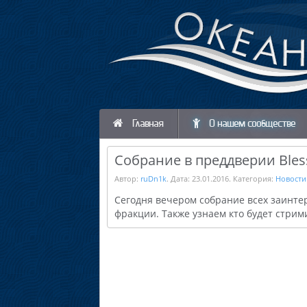
Главная
О нашем сообществе
Собрание в преддверии Bless
Автор:
ruDn1k
. Дата:
23.01.2016
. Категория:
Новости
Сегодня вечером собрание всех заинтер
фракции. Также узнаем кто будет стрим