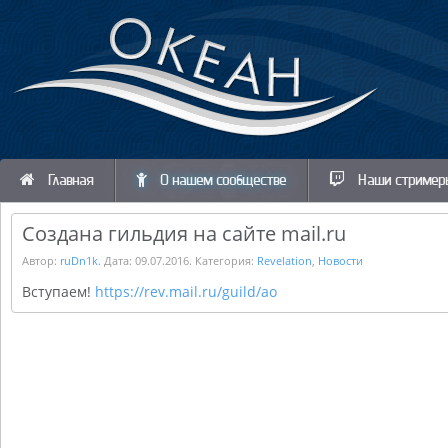
Главная
О нашем сообществе
Наши стример
Создана гильдия на сайте mail.ru
Автор:
ruDn1k
. Дата:
09.07.2016
. Категория:
Revelation
,
Новости
Вступаем!
https://rev.mail.ru/guild/ao