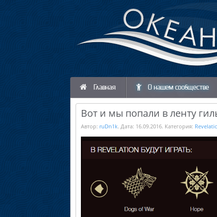
Главная
О нашем сообществе
Вот и мы попали в ленту гиль
Автор:
ruDn1k
. Дата:
16.09.2016
. Категория:
Revelati