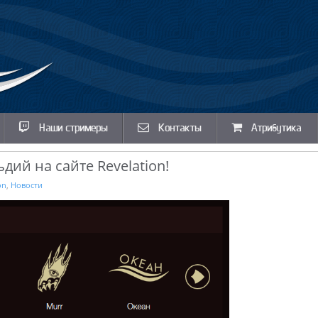
Наши стримеры
Контакты
Атрибутика
дий на сайте Revelation!
on
,
Новости