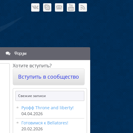
Форум
Хотите вступить?
Вступить в сообщество
Свежие записи
Руофф Throne and liberty!
04.04.2026
Готовимся к Bellatores!
20.02.2026