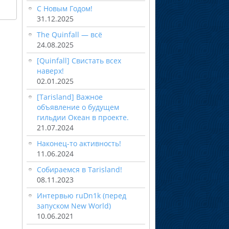
С Новым Годом!
31.12.2025
The Quinfall — всё
24.08.2025
[Quinfall] Свистать всех
наверх!
02.01.2025
[Tarisland] Важное
объявление о будущем
гильдии Океан в проекте.
21.07.2024
Наконец-то активность!
11.06.2024
Собираемся в Tarisland!
08.11.2023
Интервью ruDn1k (перед
запуском New World)
10.06.2021