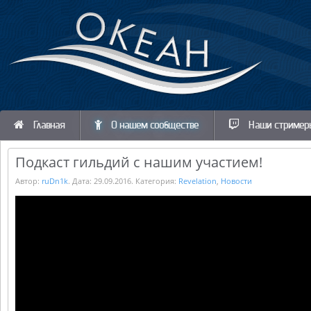
Главная
О нашем сообществе
Наши стример
Подкаст гильдий с нашим участием!
Автор:
ruDn1k
. Дата:
29.09.2016
. Категория:
Revelation
,
Новости