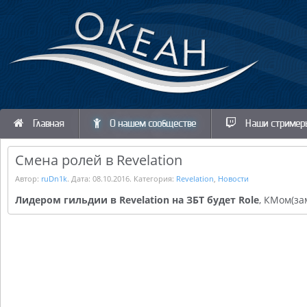
Главная
О нашем сообществе
Наши стример
Смена ролей в Revelation
Автор:
ruDn1k
. Дата:
08.10.2016
. Категория:
Revelation
,
Новости
Лидером гильдии в Revelation на ЗБТ будет Role
, КМом(за