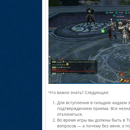
Что важно знать? Следующее:
Для вступления в гильдию кидаем з
подтверждением приема. Все незна
отклоняться.
Во время игры вы должны быть в ТС
вопросов — а почему без меня, а п