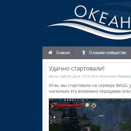
Главная
О нашем сообществе
Удачно стартовали!
Автор:
ruDn1k
. Дата:
13.10.2016
. Категория:
Revelati
Итак, мы стартовали на сервере Beta2, 
насколько это возможно передавая опы