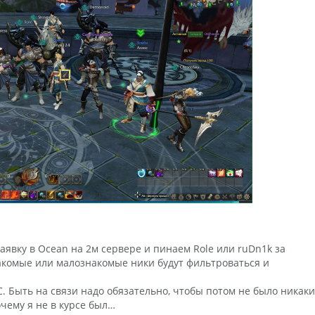
аявку в Ocean на 2м сервере и пинаем Role или ruDn1k за
комые или малознакомые ники будут фильтроваться и
. Быть на связи надо обязательно, чтобы потом не было никаки
очему я не в курсе был…