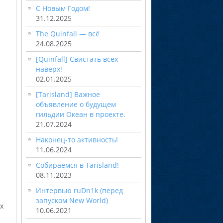
С Новым Годом!
31.12.2025
The Quinfall — всё
24.08.2025
[Quinfall] Свистать всех
наверх!
02.01.2025
[Tarisland] Важное
объявление о будущем
гильдии Океан в проекте.
21.07.2024
Наконец-то активность!
11.06.2024
Собираемся в Tarisland!
08.11.2023
Интервью ruDn1k (перед
запуском New World)
х
10.06.2021