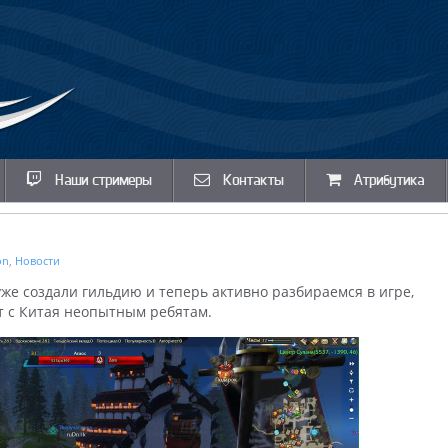
Наши стримеры
Контакты
Атрибутика
on
,
Новости
уже создали гильдию и теперь активно разбираемся в игре,
т с Китая неопытным ребятам.