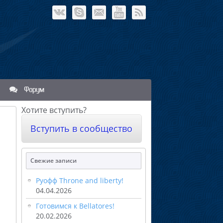
Форум
Хотите вступить?
Вступить в сообщество
Свежие записи
Руофф Throne and liberty!
04.04.2026
Готовимся к Bellatores!
20.02.2026