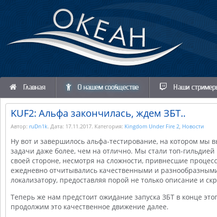
Главная
О нашем сообществе
Наши стример
KUF2: Альфа закончилась, ждем ЗБТ..
Автор:
ruDn1k
. Дата:
17.11.2017
. Категория:
Kingdom Under Fire 2
,
Новости
Ну вот и завершилось альфа-тестирование, на котором мы 
задачи даже более, чем на отлично. Мы стали топ-гильдией
своей стороне, несмотря на сложности, привнесшие процес
ежедневно отчитывались качественными и разнообразным
локализатору, предоставляя порой не только описание и скр
Теперь же нам предстоит ожидание запуска ЗБТ в конце этог
продолжим это качественное движение далее.